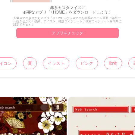
赤系カスタマイズに
必要なアプリ「+HOME」をダウンロードしよう！
人気スマホきせかえアプリ「+HOME」ならスマホを赤系のホーム画面に無料で
一括きせかえ！壁紙、アイコン、時計ウィジェット、検索ウィジェットを簡単に
設定できます！
アプリをチェック
イコン
夏
イラスト
ピンク
動物