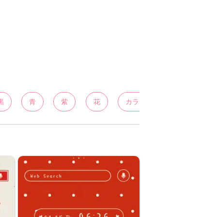
黒
青
紫
花
カラフル
白