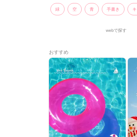
緑
空
青
手書き
キ
webで探す
おすすめ