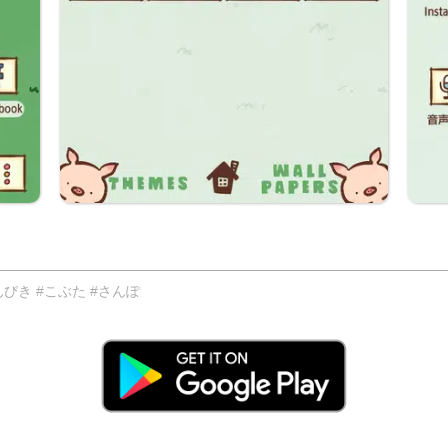
びき #こぶた #さんぽ