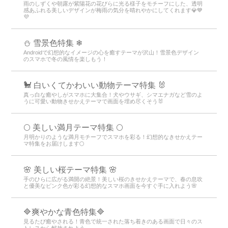
雨のしずくや朝露が紫陽花の花びらに光る様子をモチーフにした、透明
感あふれる美しいデザインが梅雨の気分を晴れやかにしてくれます💎💙
💜
⛄ 雪景色特集 ❄
Androidで幻想的なイメージの心を癒すテーマが沢山！雪景色デザイン
のスマホで冬の風情を楽しもう！
🐩 白いくてかわいい動物テーマ特集 🐰
真っ白な癒やしがスマホに大集合！犬やウサギ、シマエナガなど雪のよ
うに可愛い動物きせかえテーマで画面を埋め尽くそう🐰
🌕 美しい満月テーマ特集 🌕
月明かりのような満月モチーフでスマホを彩る！幻想的なきせかえテー
マ特集をお届けします🌕
🌸 美しい桜テーマ特集 🌸
手のひらに広がる満開の絶景！美しい桜のきせかえテーマで、春の息吹
と優美なピンク色が彩る幻想的なスマホ画面を今すぐ手に入れよう🌸
🔷爽やかな青色特集🔷
見るたび癒やされる！青色で統一された落ち着きのある画面で日々のス
トレスから解放されよう。