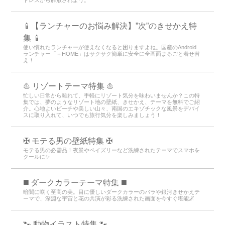
📱【ランチャーのお悩み解決】”次”のきせかえ特
集 📱
使い慣れたランチャーが使えなくなると困りますよね。国産のAndroid
ランチャー「＋HOME」はサクサク簡単に安全に全画面まるごと着せ替
え！
⛵ リゾートテーマ特集 ⛵
忙しい日常から離れて、手軽にリゾート気分を味わいませんか？この特
集では、夢のようなリゾート地の壁紙、きせかえ、テーマを無料でご紹
介。心地よいビーチや美しい山々、南国のエキゾチックな風景をデバイ
スに取り入れて、いつでも旅行気分を楽しみましょう！
✠ モテる男の壁紙特集 ✠
モテる男の必需品！夜景やペイズリーなど洗練されたテーマでスマホを
クールに✨
️◼️ ダークカラーテーマ特集️ ◼️
暗闇に咲く至高の美。目に優しいダークカラーのバラや銀河きせかえテ
ーマで、深淵な宇宙と花の共演が彩る洗練された画面を今すぐ堪能🌌
🐾 動物イラスト特集 🐾