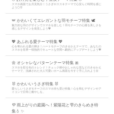
スマホ画面でお月見気分！うさぎやススキテーマで心安らぐ時間を感じ
よう🌕🐰
🪽 かわいくてエレガントな羽モチーフ特集 🕊️
魅力的な羽のデザインでスマホを楽しむ！羽モチーフの心躍る美しさを
感じるデザインを発見しよう💖
💖 あふれる愛テーマ特集 💖
心を奪われる愛の輝き！ハートモチーフのきせかえテーマで、あなたの
スマホを世界一情熱的でキュートな空間へ劇的にアップデートしよう💖
🌼 オシャレなパターンテーマ特集 🎀
スマホを彩る旬のトレンド！チェック柄やおしゃれな花などのきせかえ
テーマで、洗練された大人可愛いホーム画面を今すぐ手に入れよう🌼
🐰 かわいいうさぎ特集 🐰
愛らしいうさぎモチーフのスマホ待ち受け特集！心を和むデザインやア
イコンで日常に癒やしを。
💜 雨上がりの庭園へ！紫陽花と雫のきらめき特
集💧 ✨