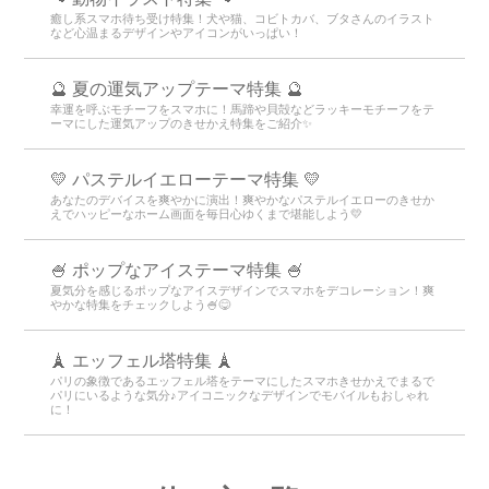
癒し系スマホ待ち受け特集！犬や猫、コビトカバ、ブタさんのイラスト
など心温まるデザインやアイコンがいっぱい！
🔮 夏の運気アップテーマ特集 🔮
幸運を呼ぶモチーフをスマホに！馬蹄や貝殻などラッキーモチーフをテ
ーマにした運気アップのきせかえ特集をご紹介✨
💛 パステルイエローテーマ特集 💛
あなたのデバイスを爽やかに演出！爽やかなパステルイエローのきせか
えでハッピーなホーム画面を毎日心ゆくまで堪能しよう💛
🍧 ポップなアイステーマ特集 🍧
夏気分を感じるポップなアイスデザインでスマホをデコレーション！爽
やかな特集をチェックしよう🍧😋
🗼 エッフェル塔特集 🗼
パリの象徴であるエッフェル塔をテーマにしたスマホきせかえでまるで
パリにいるような気分♪アイコニックなデザインでモバイルもおしゃれ
に！